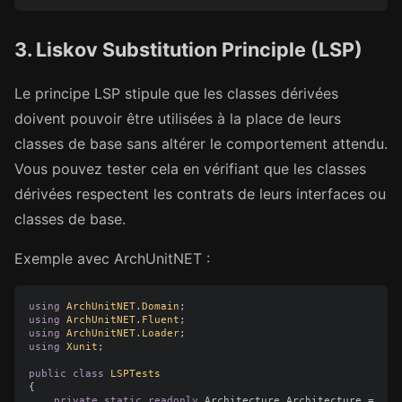
3. Liskov Substitution Principle (LSP)
Le principe LSP stipule que les classes dérivées
doivent pouvoir être utilisées à la place de leurs
classes de base sans altérer le comportement attendu.
Vous pouvez tester cela en vérifiant que les classes
dérivées respectent les contrats de leurs interfaces ou
classes de base.
Exemple avec ArchUnitNET :
using
ArchUnitNET.Domain
;
using
ArchUnitNET.Fluent
;
using
ArchUnitNET.Loader
;
using
Xunit
;
public
class
LSPTests
{
private
static
readonly
Architecture
Architecture
=