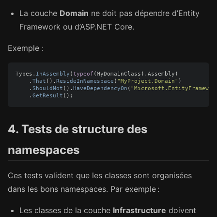
La couche
Domain
ne doit pas dépendre d’Entity
Framework ou d’ASP.NET Core.
Exemple :
Types
.
InAssembly
(
typeof
(
MyDomainClass
).
Assembly
)
.
That
().
ResideInNamespace
(
"MyProject.Domain"
)
.
ShouldNot
().
HaveDependencyOn
(
"Microsoft.EntityFramewor
.
GetResult
();
4. Tests de structure des
namespaces
Ces tests valident que les classes sont organisées
dans les bons namespaces. Par exemple :
Les classes de la couche
Infrastructure
doivent