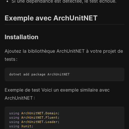
Si une dépendance est détectée, le test échoue.
Exemple avec ArchUnitNET
Installation
Ajoutez la bibliothèque ArchUnitNET à votre projet de
tests :
Exemple de test Voici un exemple similaire avec
ArchUnitNET :
using
ArchUnitNET.Domain
;
using
ArchUnitNET.Fluent
;
using
ArchUnitNET.Loader
;
using
Xunit
;