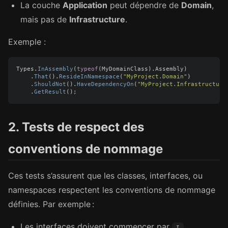
La couche
Application
peut dépendre de
Domain
,
mais pas de
Infrastructure
.
Exemple :
Types
.
InAssembly
(
typeof
(
MyDomainClass
).
Assembly
)
.
That
().
ResideInNamespace
(
"MyProject.Domain"
)
.
ShouldNot
().
HaveDependencyOn
(
"MyProject.Infrastructure
.
GetResult
();
2. Tests de respect des
conventions de nommage
Ces tests s’assurent que les classes, interfaces, ou
namespaces respectent les conventions de nommage
définies. Par exemple :
Les interfaces doivent commencer par
.
I