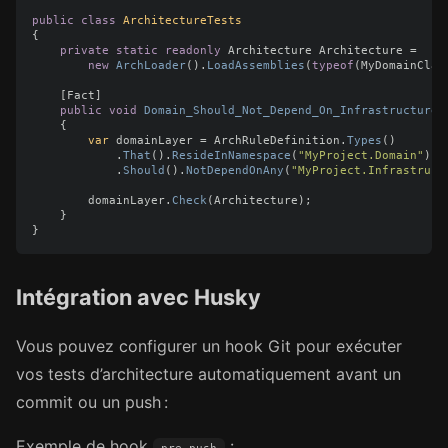
public
class
ArchitectureTests
{
private
static
readonly
Architecture
Architecture
=
new
ArchLoader
().
LoadAssemblies
(
typeof
(
MyDomainClas
[
Fact
]
public
void
Domain_Should_Not_Depend_On_Infrastructure
(
{
var
domainLayer
=
ArchRuleDefinition
.
Types
()
.
That
().
ResideInNamespace
(
"MyProject.Domain"
)
.
Should
().
NotDependOnAny
(
"MyProject.Infrastruct
domainLayer
.
Check
(
Architecture
);
}
}
Intégration avec Husky
Vous pouvez configurer un hook Git pour exécuter
vos tests d’architecture automatiquement avant un
commit ou un push :
Exemple de hook
: