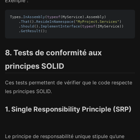
Exemple :
Types
.
InAssembly
(
typeof
(
MyService
).
Assembly
)
.
That
().
ResideInNamespace
(
"MyProject.Services"
)
.
Should
().
ImplementInterface
(
typeof
(
IMyService
))
.
GetResult
();
8. Tests de conformité aux
principes SOLID
Ces tests permettent de vérifier que le code respecte
les principes SOLID.
1. Single Responsibility Principle (SRP)
Le principe de responsabilité unique stipule qu’une