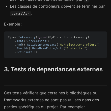
Les classes de contrôleurs doivent se terminer par
.
Controller
Exemple :
Types
.
InAssembly
(
typeof
(
MyController
).
Assembly
)
.
That
().
AreClasses
()
.
And
().
ResideInNamespace
(
"MyProject.Controllers"
)
.
Should
().
HaveNameEndingWith
(
"Controller"
)
.
GetResult
();
3. Tests de dépendances externes
Ces tests vérifient que certaines bibliothèques ou
frameworks externes ne sont pas utilisés dans des
parties spécifiques du projet. Par exemple :