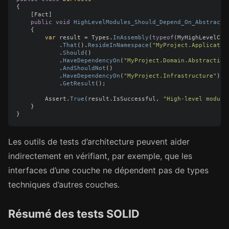
{
[
Fact
]
public
void
HighLevelModules_Should_Depend_On_Abstracti
{
var
result
=
Types
.
InAssembly
(
typeof
(
MyHighLevelCla
.
That
().
ResideInNamespace
(
"MyProject.Applicatio
.
Should
()
.
HaveDependencyOn
(
"MyProject.Domain.Abstraction
.
AndShouldNot
()
.
HaveDependencyOn
(
"MyProject.Infrastructure"
)
.
GetResult
();
Assert
.
True
(
result
.
IsSuccessful
,
"High-level module
}
}
Les outils de tests d’architecture peuvent aider
indirectement en vérifiant, par exemple, que les
interfaces d’une couche ne dépendent pas de types
techniques d’autres couches.
Résumé des tests SOLID