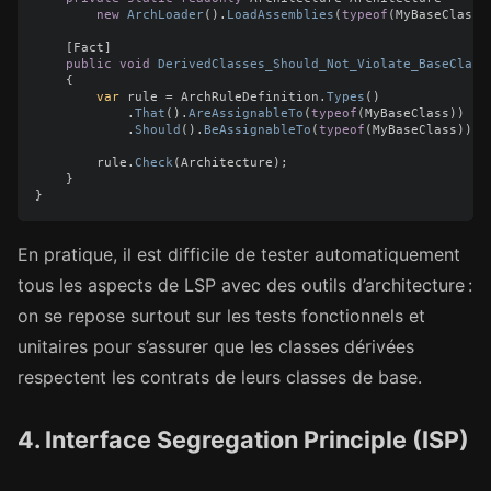
new
ArchLoader
().
LoadAssemblies
(
typeof
(
MyBaseClass
)
[
Fact
]
public
void
DerivedClasses_Should_Not_Violate_BaseClass
{
var
rule
=
ArchRuleDefinition
.
Types
()
.
That
().
AreAssignableTo
(
typeof
(
MyBaseClass
))
.
Should
().
BeAssignableTo
(
typeof
(
MyBaseClass
));
rule
.
Check
(
Architecture
);
}
}
En pratique, il est difficile de tester automatiquement
tous les aspects de LSP avec des outils d’architecture :
on se repose surtout sur les tests fonctionnels et
unitaires pour s’assurer que les classes dérivées
respectent les contrats de leurs classes de base.
4. Interface Segregation Principle (ISP)