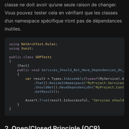
classe ne doit avoir qu’une seule raison de changer.
Vous pouvez tester cela en vérifiant que les classes
d’un namespace spécifique n’ont pas de dépendances
inutiles.
using
NetArchTest.Rules
;
using
Xunit
;
public
class
SRPTests
{
[
Fact
]
public
void
Services_Should_Not_Have_Dependencies_On_Co
{
var
result
=
Types
.
InAssembly
(
typeof
(
MyService
).
Ass
.
That
().
ResideInNamespace
(
"MyProject.Services"
)
.
ShouldNot
().
HaveDependencyOn
(
"MyProject.Contro
.
GetResult
();
Assert
.
True
(
result
.
IsSuccessful
,
"Services should n
}
}
2. Open/Closed Principle (OCP)