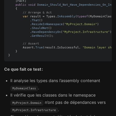
[
Fact
]
public
void
Domain_Should_Not_Have_Dependencies_On_Infr
{
// Arrange & Act
var
result
=
Types
.
InAssembly
(
typeof
(
MyDomainClass
)
.
That
()
.
ResideInNamespace
(
"MyProject.Domain"
)
.
ShouldNot
()
.
HaveDependencyOn
(
"MyProject.Infrastructure"
)
.
GetResult
();
// Assert
Assert
.
True
(
result
.
IsSuccessful
,
"Domain layer shou
}
}
Ce que fait ce test :
Il analyse les types dans l’assembly contenant
.
MyDomainClass
Il vérifie que les classes dans le namespace
n’ont pas de dépendances vers
MyProject.Domain
.
MyProject.Infrastructure