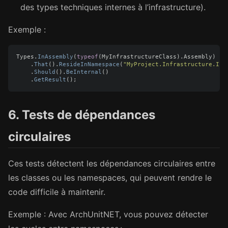
des types techniques internes à l’infrastructure).
Exemple :
Types
.
InAssembly
(
typeof
(
MyInfrastructureClass
).
Assembly
)
.
That
().
ResideInNamespace
(
"MyProject.Infrastructure.Int
.
Should
().
BeInternal
()
.
GetResult
();
6. Tests de dépendances
circulaires
Ces tests détectent les dépendances circulaires entre
les classes ou les namespaces, qui peuvent rendre le
code difficile à maintenir.
Exemple : Avec ArchUnitNET, vous pouvez détecter