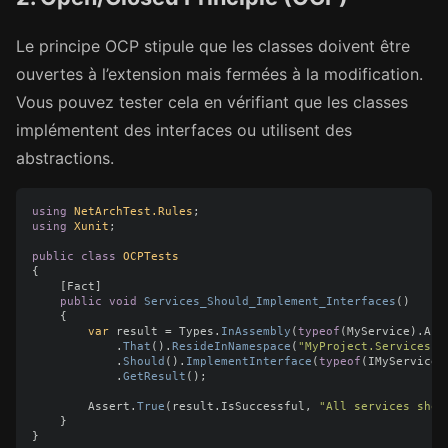
Le principe OCP stipule que les classes doivent être
ouvertes à l’extension mais fermées à la modification.
Vous pouvez tester cela en vérifiant que les classes
implémentent des interfaces ou utilisent des
abstractions.
using
NetArchTest.Rules
;
using
Xunit
;
public
class
OCPTests
{
[
Fact
]
public
void
Services_Should_Implement_Interfaces
()
{
var
result
=
Types
.
InAssembly
(
typeof
(
MyService
).
Ass
.
That
().
ResideInNamespace
(
"MyProject.Services"
)
.
Should
().
ImplementInterface
(
typeof
(
IMyService
)
.
GetResult
();
Assert
.
True
(
result
.
IsSuccessful
,
"All services shou
}
}