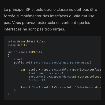
Le principe ISP stipule qu’une classe ne doit pas être
forcée d’implémenter des interfaces qu’elle n’utilise
pas. Vous pouvez tester cela en vérifiant que les
interfaces ne sont pas trop larges.
using
NetArchTest.Rules
;
using
Xunit
;
public
class
ISPTests
{
[
Fact
]
public
void
Interfaces_Should_Not_Be_Too_Broad
()
{
var
result
=
Types
.
InAssembly
(
typeof
(
IMyInterface
).
.
That
().
AreInterfaces
()
.
ShouldNot
().
HaveDependencyOn
(
"System.Collectio
.
GetResult
();
Assert
.
True
(
result
.
IsSuccessful
,
"Interfaces should
}
}