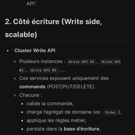
API”.
2. Côté écriture (Write side,
scalable)
Cluster Write API
Plusieurs instances :
,
Write API #1
Write API
,
, …
#2
Write API #3
Ces services exposent uniquement des
commands
(POST/PUT/DELETE).
Chacune :
valide la commande,
charge l’agrégat de domaine (ex.
),
Order
applique les règles métier,
persiste dans la
base d’écriture
,