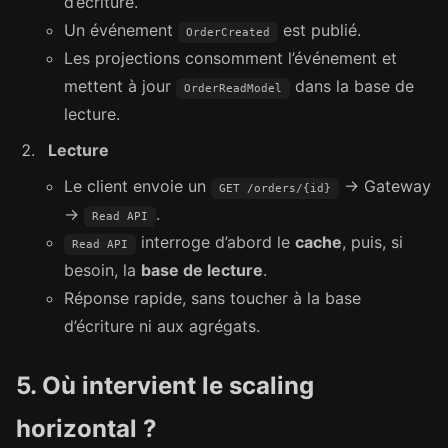
d’écriture.
Un événement
est publié.
OrderCreated
Les projections consomment l’événement et
mettent à jour
dans la base de
OrderReadModel
lecture.
Lecture
Le client envoie un
→ Gateway
GET /orders/{id}
→
.
Read API
interroge d’abord le
cache
, puis, si
Read API
besoin, la
base de lecture
.
Réponse rapide, sans toucher à la base
d’écriture ni aux agrégats.
5. Où intervient le scaling
horizontal ?