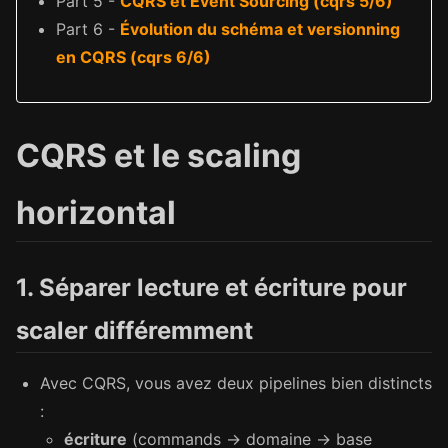
Part 5 -
CQRS et Event Sourcing (cqrs 5/6)
Part 6 -
Évolution du schéma et versionning
en CQRS (cqrs 6/6)
CQRS et le
scaling
horizontal
1. Séparer lecture et écriture pour
scaler différemment
Avec CQRS, vous avez deux pipelines bien distincts
:
écriture
(commands → domaine → base