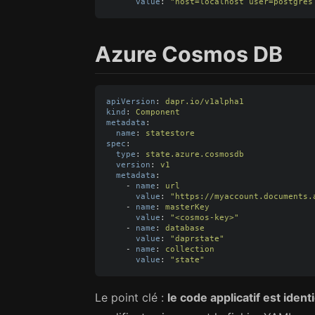
value
:
"
host=localhost
user=postgres
Azure Cosmos DB
apiVersion
:
dapr.io/v1alpha1
kind
:
Component
metadata
:
name
:
statestore
spec
:
type
:
state.azure.cosmosdb
version
:
v1
metadata
:
-
name
:
url
value
:
"
https://myaccount.documents.
-
name
:
masterKey
value
:
"
<cosmos-key>"
-
name
:
database
value
:
"
daprstate"
-
name
:
collection
value
:
"
state"
Le point clé :
le code applicatif est ident