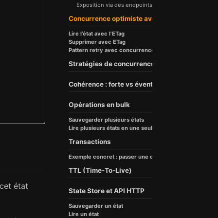
Exposition via des endpoints
Concurrence optimiste avec les ETags
Lire l’état avec l’ETag
Supprimer avec ETag
Pattern retry avec concurrence optimiste
Stratégies de concurrence : first-write-wins v
Cohérence : forte vs éventuelle
Opérations en bulk
Sauvegarder plusieurs états
Lire plusieurs états en une seule fois
Transactions
Exemple concret : passer une commande
TTL (Time-To-Live)
cet état
State Store et API HTTP
Sauvegarder un état
Lire un état