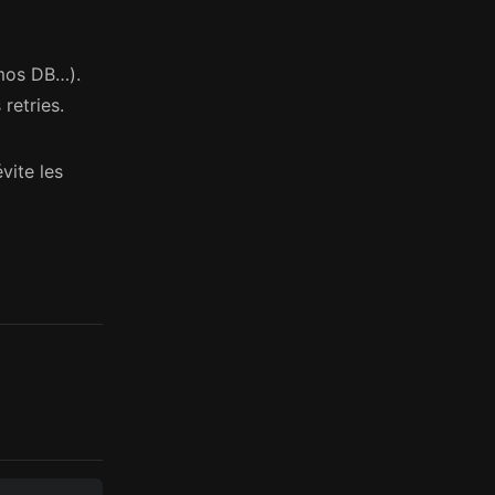
mos DB…).
retries.
évite les