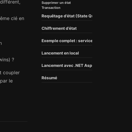
ifférent,
Supprimer un état
Transaction
Requêtage d’état (State Query)
même clé en
Chiffrement d’état
Exemple complet : service de gestion de panie
n
Lancement en local
wins) ?
Lancement avec .NET Aspire
et coupler
Résumé
par le