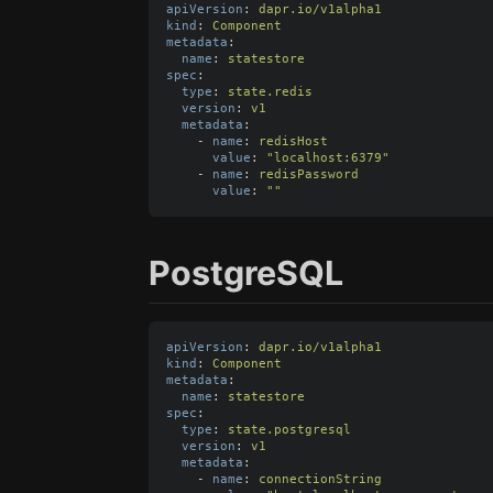
apiVersion
:
dapr.io/v1alpha1
kind
:
Component
metadata
:
name
:
statestore
spec
:
type
:
state.redis
version
:
v1
metadata
:
-
name
:
redisHost
value
:
"
localhost:6379"
-
name
:
redisPassword
value
:
"
"
PostgreSQL
apiVersion
:
dapr.io/v1alpha1
kind
:
Component
metadata
:
name
:
statestore
spec
:
type
:
state.postgresql
version
:
v1
metadata
:
-
name
:
connectionString