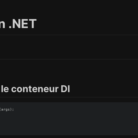
en .NET
le conteneur DI
(
args
);