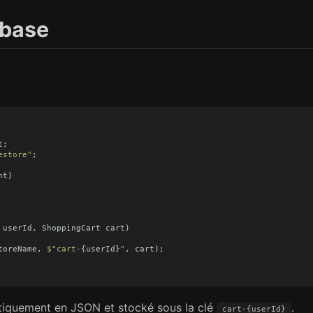
 base
t
;
estore"
;
nt
)
userId
,
ShoppingCart
cart
)
toreName
,
$"cart-
{
userId
}
"
,
cart
);
tiquement en JSON et stocké sous la clé
.
cart-{userId}