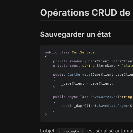
Opérations CRUD de
Sauvegarder un état
public
class
CartService
{
private
readonly
DaprClient
_daprClien
private
const
string
StoreName
=
"stat
public
CartService
(
DaprClient
daprClie
{
_daprClient
=
daprClient
;
}
public
async
Task
SaveCartAsync
(
string
{
await
_daprClient
.
SaveStateAsync
(
S
}
}
L’objet
est sérialisé automa
ShoppingCart