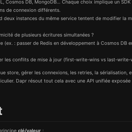
L, Cosmos DB, MongoDB… Chaque choix implique un SDK d
rns de connexion différents.
nd deux instances du même service tentent de modifier la 
micité de plusieurs écritures simultanées ?
e (ex. : passer de Redis en développement à Cosmos DB e
les conflits de mise à jour (first-write-wins vs last-write-
e store, gérer les connexions, les retries, la sérialisation, 
culier. Dapr résout tout cela avec une API unifiée exposée 
t
principe
clé/valeur
: