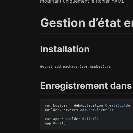
modifiant uniquement le fichier YAML.
Gestion d’état 
Installation
Enregistrement dans 
var
builder
=
WebApplication
.
CreateBuilder
builder
.
Services
.
AddDaprClient
();
var
app
=
builder
.
Build
();
app
.
Run
();