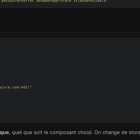
password=secret
dbname=daprstate
sslmode=disable"
azure.com:443/"
ique
, quel que soit le composant choisi. On change de stor