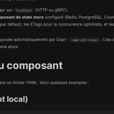
Dapr sur
(HTTP ou gRPC).
localhost
posant de state store
configuré (Redis, PostgreSQL, Cos
par défaut), les ETags pour la concurrence optimiste, et les 
posée automatiquement par Dapr :
. Cela 
<app-id>||<key>
ême store.
du composant
ans un fichier YAML. Voici quelques exemples :
t local)