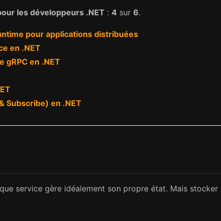
pour les développeurs .NET
:
4
sur
6
.
untime pour applications distribuées
ice en .NET
ice gRPC en .NET
NET
 & Subscribe) en .NET
que service gère idéalement son propre état. Mais stocker 