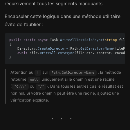
récursivement tous les segments manquants.
Encapsuler cette logique dans une méthode utilitaire
évite de l’oublier :
public
static
async
Task
WriteAllTextSafeAsync
(
string
fileP
{
Directory
.
CreateDirectory
(
Path
.
GetDirectoryName
(
filePat
await
File
.
WriteAllTextAsync
(
filePath
,
content
,
encodin
}
Attention au
sur
: la méthode
!
Path.GetDirectoryName
retourne
uniquement si le chemin est une racine
null
(
ou
). Dans tous les autres cas le résultat est
"C:\\"
"/"
non nul. Si votre chemin peut être une racine, ajoutez une
vérification explicite.