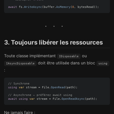
await
fs
.
WriteAsync
(
buffer
.
AsMemory
(
0
,
bytesRead
));
3. Toujours libérer les ressources
Toute classe implémentant
ou
IDisposable
doit être utilisée dans un bloc
IAsyncDisposable
using
:
// Synchrone
using
var
stream
=
File
.
OpenRead
(
path
);
// Asynchrone — préférez await using
await
using
var
stream
=
File
.
OpenReadAsync
(
path
);
Ne jamais faire :