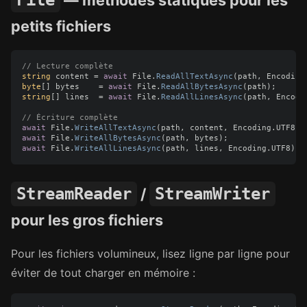
File
— méthodes statiques pour les
petits fichiers
// Lecture complète
string
content
=
await
File
.
ReadAllTextAsync
(
path
,
Encoding
byte
[]
bytes
=
await
File
.
ReadAllBytesAsync
(
path
);
string
[]
lines
=
await
File
.
ReadAllLinesAsync
(
path
,
Encodi
// Écriture complète
await
File
.
WriteAllTextAsync
(
path
,
content
,
Encoding
.
UTF8
);
await
File
.
WriteAllBytesAsync
(
path
,
bytes
);
await
File
.
WriteAllLinesAsync
(
path
,
lines
,
Encoding
.
UTF8
);
StreamReader
StreamWriter
/
pour les gros fichiers
Pour les fichiers volumineux, lisez ligne par ligne pour
éviter de tout charger en mémoire :