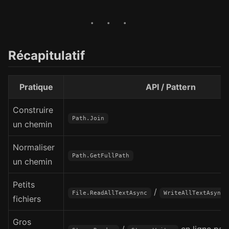
Récapitulatif
Pratique
API / Pattern
Construire
Path.Join
un chemin
Normaliser
Path.GetFullPath
un chemin
Petits
/
File.ReadAllTextAsync
WriteAllTextAsync
fichiers
Gros