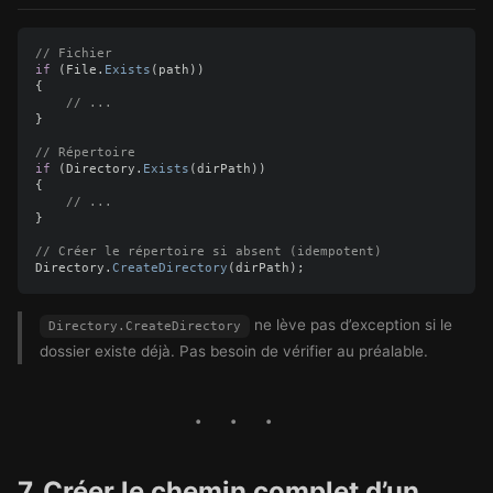
// Fichier
if
(
File
.
Exists
(
path
))
{
// ...
}
// Répertoire
if
(
Directory
.
Exists
(
dirPath
))
{
// ...
}
// Créer le répertoire si absent (idempotent)
Directory
.
CreateDirectory
(
dirPath
);
ne lève pas d’exception si le
Directory.CreateDirectory
dossier existe déjà. Pas besoin de vérifier au préalable.
7. Créer le chemin complet d’un