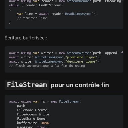
await
using
var
reader
=
new
StreamReader
(
path
,
Encoding
.
UT
while
(!
reader
.
EndOfStream
)
{
var
line
=
await
reader
.
ReadLineAsync
();
// traiter line
}
Écriture bufferisée :
await
using
var
writer
=
new
StreamWriter
(
path
,
append
:
fal
await
writer
.
WriteLineAsync
(
"première ligne"
);
await
writer
.
WriteLineAsync
(
"deuxième ligne"
);
// flush automatique à la fin du using
FileStream
pour un contrôle fin
await
using
var
fs
=
new
FileStream
(
path
,
FileMode
.
Create
,
FileAccess
.
Write
,
FileShare
.
None
,
bufferSize
:
4096
,
useAsync
:
true
);