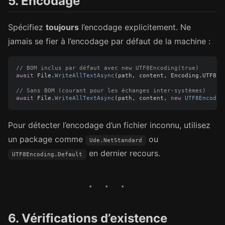
5. Encodage
Spécifiez
toujours
l’encodage explicitement. Ne
jamais se fier à l’encodage par défaut de la machine :
// BOM inclus par défaut avec new UTF8Encoding(true)
await
File
.
WriteAllTextAsync
(
path
,
content
,
Encoding
.
UTF8
);
// Sans BOM (courant pour les échanges inter-systèmes)
await
File
.
WriteAllTextAsync
(
path
,
content
,
new
UTF8Encodin
Pour détecter l’encodage d’un fichier inconnu, utilisez
un package comme
ou
Ude.NetStandard
en dernier recours.
UTF8Encoding.Default
6. Vérifications d’existence