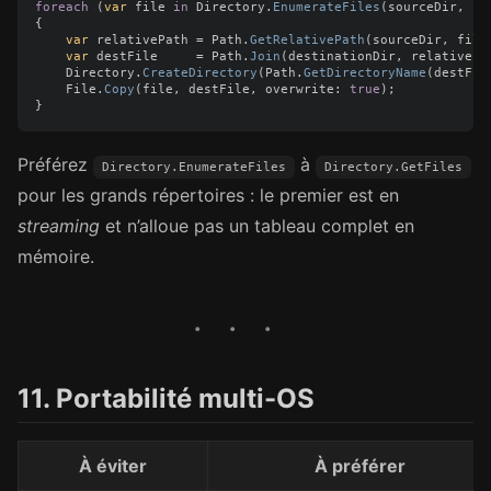
foreach
(
var
file
in
Directory
.
EnumerateFiles
(
sourceDir
,
"*
{
var
relativePath
=
Path
.
GetRelativePath
(
sourceDir
,
file
var
destFile
=
Path
.
Join
(
destinationDir
,
relativePa
Directory
.
CreateDirectory
(
Path
.
GetDirectoryName
(
destFil
File
.
Copy
(
file
,
destFile
,
overwrite
:
true
);
}
Préférez
à
Directory.EnumerateFiles
Directory.GetFiles
pour les grands répertoires : le premier est en
streaming
et n’alloue pas un tableau complet en
mémoire.
11. Portabilité multi-OS
À éviter
À préférer