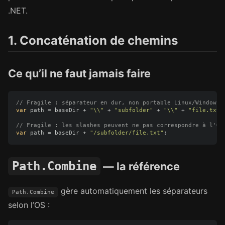
.NET.
1. Concaténation de chemins
Ce qu’il ne faut jamais faire
// Fragile : séparateur en dur, non portable Linux/Windows
var
path
=
baseDir
+
"\\"
+
"subfolder"
+
"\\"
+
"file.txt"
// Fragile : les slashes peuvent ne pas correspondre à l'OS
var
path
=
baseDir
+
"/subfolder/file.txt"
;
Path.Combine
— la référence
gère automatiquement les séparateurs
Path.Combine
selon l’OS :