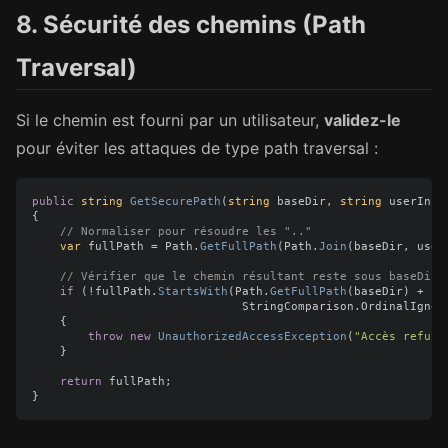
8. Sécurité des chemins (Path
Traversal)
Si le chemin est fourni par un utilisateur,
validez-le
pour éviter les attaques de type path traversal :
public
string
GetSecurePath
(
string
baseDir
,
string
userInpu
{
// Normaliser pour résoudre les ".."
var
fullPath
=
Path
.
GetFullPath
(
Path
.
Join
(
baseDir
,
user
// Vérifier que le chemin résultant reste sous baseDir
if
(!
fullPath
.
StartsWith
(
Path
.
GetFullPath
(
baseDir
)
+
Pa
StringComparison
.
OrdinalIgnor
{
throw
new
UnauthorizedAccessException
(
"Accès refusé
}
return
fullPath
;
}