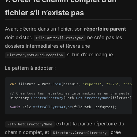
fichier s’il n’existe pas
Avant d’écrire dans un fichier, son
répertoire parent
doit exister.
ne crée pas les
File.WriteAllTextAsync
dossiers intermédiaires et lèvera une
si l’un d’eux manque.
DirectoryNotFoundException
Le pattern à adopter :
var
filePath
=
Path
.
Join
(
baseDir
,
"reports"
,
"2026"
,
"rappo
// Crée tous les répertoires intermédiaires en une seule in
Directory
.
CreateDirectory
(
Path
.
GetDirectoryName
(
filePath
)!)
await
File
.
WriteAllBytesAsync
(
filePath
,
pdfBytes
);
extrait la partie répertoire du
Path.GetDirectoryName
chemin complet, et
crée
Directory.CreateDirectory