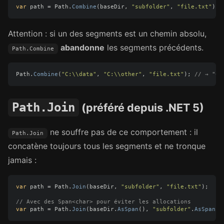
var
path
=
Path
.
Combine
(
baseDir
,
"subfolder"
,
"file.txt"
);
Attention : si un des segments est un chemin absolu,
abandonne
les segments précédents.
Path.Combine
Path
.
Combine
(
"C:\\data"
,
"C:\\other"
,
"file.txt"
);
// → "C:
Path.Join
(préféré depuis .NET 5)
ne souffre pas de ce comportement : il
Path.Join
concatène toujours tous les segments et ne tronque
jamais :
var
path
=
Path
.
Join
(
baseDir
,
"subfolder"
,
"file.txt"
);
// Avec des Span<char> pour éviter les allocations
var
path
=
Path
.
Join
(
baseDir
.
AsSpan
(),
"subfolder"
.
AsSpan
()