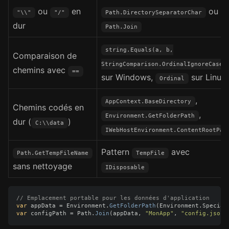
ou
en
ou
"\\"
"/"
Path.DirectorySeparatorChar
dur
Path.Join
string.Equals(a, b,
Comparaison de
StringComparison.OrdinalIgnoreCase)
chemins avec
==
sur Windows,
sur Linux
Ordinal
,
AppContext.BaseDirectory
Chemins codés en
,
Environment.GetFolderPath
dur (
)
C:\\data
IWebHostEnvironment.ContentRootPat
Pattern
avec
Path.GetTempFileName
TempFile
sans nettoyage
IDisposable
// Emplacement portable pour les données d'application
var
appData
=
Environment
.
GetFolderPath
(
Environment
.
Special
var
configPath
=
Path
.
Join
(
appData
,
"MonApp"
,
"config.json"