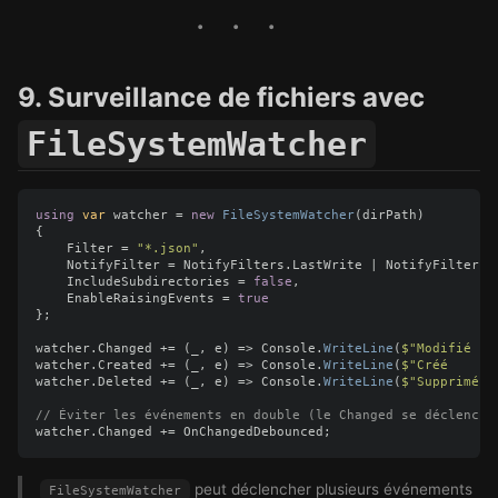
9. Surveillance de fichiers avec
FileSystemWatcher
using
var
watcher
=
new
FileSystemWatcher
(
dirPath
)
{
Filter
=
"*.json"
,
NotifyFilter
=
NotifyFilters
.
LastWrite
|
NotifyFilters
.
IncludeSubdirectories
=
false
,
EnableRaisingEvents
=
true
};
watcher
.
Changed
+=
(
_
,
e
)
=>
Console
.
WriteLine
(
$"Modifié : 
watcher
.
Created
+=
(
_
,
e
)
=>
Console
.
WriteLine
(
$"Créé    : 
watcher
.
Deleted
+=
(
_
,
e
)
=>
Console
.
WriteLine
(
$"Supprimé: 
// Éviter les événements en double (le Changed se déclenche
watcher
.
Changed
+=
OnChangedDebounced
;
peut déclencher plusieurs événements
FileSystemWatcher