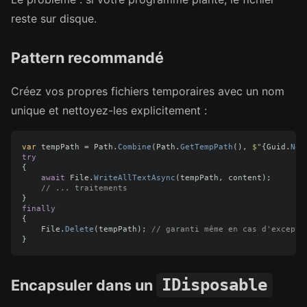
reste sur disque.
Pattern recommandé
Créez vos propres fichiers temporaires avec un nom
unique et nettoyez-les explicitement :
var
tempPath
=
Path
.
Combine
(
Path
.
GetTempPath
(),
$"
{
Guid
.
New
try
{
await
File
.
WriteAllTextAsync
(
tempPath
,
content
);
// ... traitements
}
finally
{
File
.
Delete
(
tempPath
);
// garanti même en cas d'excepti
}
IDisposable
Encapsuler dans un