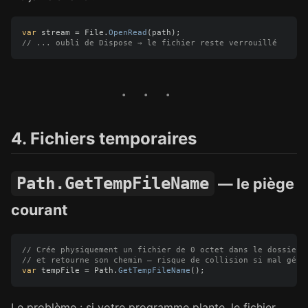
var
stream
=
File
.
OpenRead
(
path
);
// ... oubli de Dispose → le fichier reste verrouillé
4. Fichiers temporaires
Path.GetTempFileName
— le piège
courant
// Crée physiquement un fichier de 0 octet dans le dossier 
// et retourne son chemin — risque de collision si mal géré
var
tempFile
=
Path
.
GetTempFileName
();
Le problème : si votre programme plante, le fichier