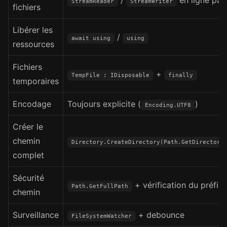
/
en ligne par 
StreamReader
StreamWriter
fichiers
Libérer les
/
await using
using
ressources
Fichiers
+
TempFile : IDisposable
finally
temporaires
Encodage
Toujours explicite (
)
Encoding.UTF8
Créer le
chemin
Directory.CreateDirectory(Path.GetDirectory
complet
Sécurité
+ vérification du préfix
Path.GetFullPath
chemin
Surveillance
+ debounce
FileSystemWatcher