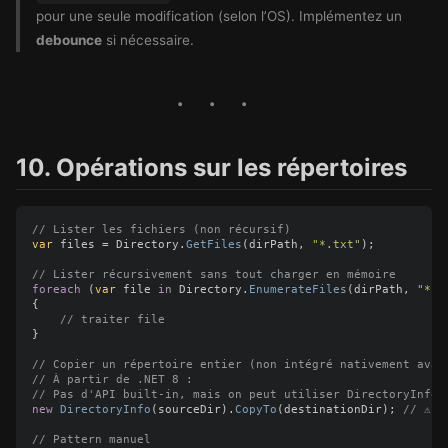
pour une seule modification (selon l’OS). Implémentez un
debounce
si nécessaire.
10. Opérations sur les répertoires
// Lister les fichiers (non récursif)
var
files
=
Directory
.
GetFiles
(
dirPath
,
"*.txt"
);
// Lister récursivement sans tout charger en mémoire
foreach
(
var
file
in
Directory
.
EnumerateFiles
(
dirPath
,
"*.t
{
// traiter file
}
// Copier un répertoire entier (non intégré nativement avan
// À partir de .NET 8 :
// Pas d'API built-in, mais on peut utiliser DirectoryInfo
new
DirectoryInfo
(
sourceDir
).
CopyTo
(
destinationDir
);
// ⚠ n
// Pattern manuel