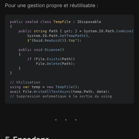
Pour une gestion propre et réutilisable :
public
sealed
class
TempFile
:
IDisposable
{
public
string
Path
{
get
;
}
=
System
.
IO
.
Path
.
Combine
(
System
.
IO
.
Path
.
GetTempPath
(),
$"
{
Guid
.
NewGuid
()}
.tmp"
);
public
void
Dispose
()
{
if
(
File
.
Exists
(
Path
))
File
.
Delete
(
Path
);
}
}
// Utilisation
using
var
temp
=
new
TempFile
();
await
File
.
WriteAllTextAsync
(
temp
.
Path
,
data
);
// Suppression automatique à la sortie du using