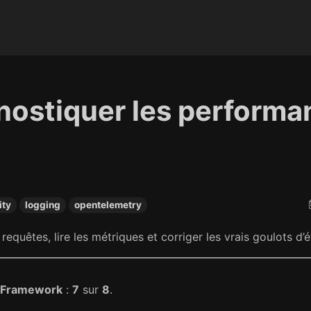
nostiquer les perform
ity
logging
opentelemetry
requêtes, lire les métriques et corriger les vrais goulots d
y Framework
:
7
sur
8
.