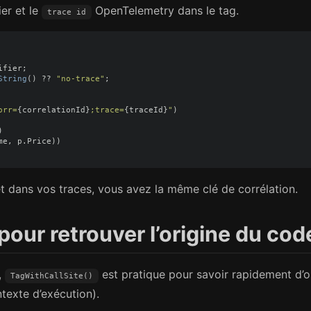
er et le
OpenTelemetry dans le tag.
trace id
ifier
;
String
()
??
"no-trace"
;
orr=
{
correlationId
}
;trace=
{
traceId
}
"
)
)
me
,
p
.
Price
))
et dans vos traces, vous avez la même clé de corrélation.
pour retrouver l’origine du cod
,
est pratique pour savoir rapidement d’o
TagWithCallSite()
ntexte d’exécution).