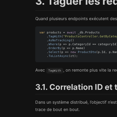
3. Taguer les re
Quand plusieurs endpoints exécutent des r
var
products
=
await
_db
.
Products
.
TagWith
(
"ProductsController.GetByCate
.
AsNoTracking
()
.
Where
(
p
=>
p
.
CategoryId
==
categoryId
.
OrderBy
(
p
=>
p
.
Name
)
.
Select
(
p
=>
new
ProductDto
(
p
.
Id
,
p
.
Na
.
ToListAsync
(
ct
);
Avec
, on remonte plus vite la re
TagWith
3.1. Correlation ID et
Dans un système distribué, l’objectif n’es
trace de bout en bout.