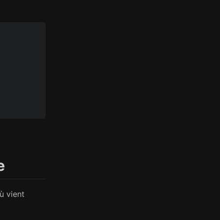
e
ù vient