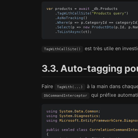
var
products
=
await
_db
.
Products
.
TagWithCallSite
(
"Products query"
)
.
AsNoTracking
()
.
Where
(
p
=>
p
.
CategoryId
==
categoryId
.
Select
(
p
=>
new
ProductDto
(
p
.
Id
,
p
.
Na
.
ToListAsync
(
ct
);
est très utile en invest
TagWithCallSite()
3.3. Auto-tagging pou
Faire
à la main dans chaque
TagWith(...)
qui préfixe automati
DbCommandInterceptor
using
System.Data.Common
;
using
System.Diagnostics
;
using
Microsoft.EntityFrameworkCore.Diagno
public
sealed
class
CorrelationCommandInte
{