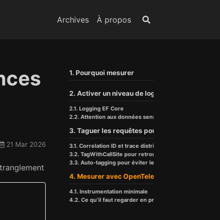
Archives
À propos
ances
1. Pourquoi mesurer
2. Activer un niveau de logs utile
2.1. Logging EF Core
2.2. Attention aux données sensibles
3. Taguer les requêtes pour les retrouver
21 Mar 2026
3.1. Correlation ID et trace distribuée
3.2. TagWithCallSite pour retrouver l’origine du code
3.3. Auto-tagging pour éviter le manuel partout
’étranglement
4. Mesurer avec OpenTelemetry
4.1. Instrumentation minimale
4.2. Ce qu’il faut regarder en priorité