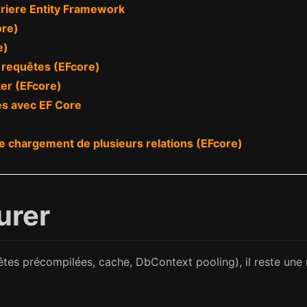
riere Entity Framework
ore)
e)
 requêtes (EFcore)
er (EFcore)
es avec EF Core
le chargement de plusieurs relations (EFcore)
urer
êtes précompilées, cache, DbContext pooling), il reste une 