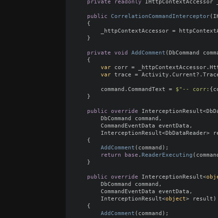
private
readonly
IHttpContextAccessor
public
CorrelationCommandInterceptor
(
I
{
_httpContextAccessor
=
httpContext
}
private
void
AddComment
(
DbCommand
comm
{
var
corr
=
_httpContextAccessor
.
Ht
var
trace
=
Activity
.
Current
?.
Trac
command
.
CommandText
=
$"-- corr:
{
c
}
public
override
InterceptionResult
<
DbD
DbCommand
command
,
CommandEventData
eventData
,
InterceptionResult
<
DbDataReader
>
r
{
AddComment
(
command
);
return
base
.
ReaderExecuting
(
comman
}
public
override
InterceptionResult
<
obj
DbCommand
command
,
CommandEventData
eventData
,
InterceptionResult
<
object
>
result
)
{
AddComment
(
command
);