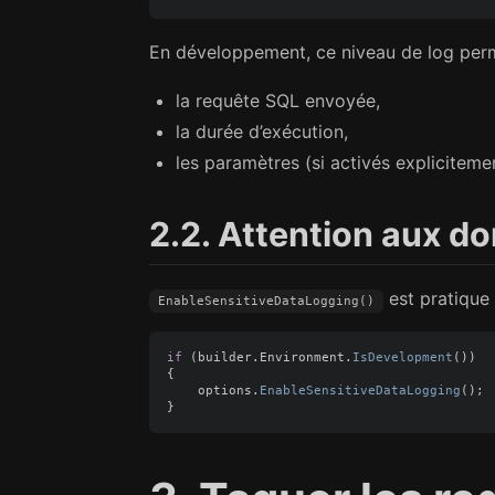
En développement, ce niveau de log perm
la requête SQL envoyée,
la durée d’exécution,
les paramètres (si activés explicitemen
2.2. Attention aux d
est pratique
EnableSensitiveDataLogging()
if
(
builder
.
Environment
.
IsDevelopment
())
{
options
.
EnableSensitiveDataLogging
();
}