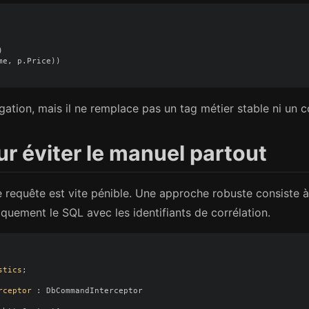
)
me
,
p
.
Price
))
igation, mais il ne remplace pas un tag métier stable ni un co
r éviter le manuel partout
 requête est vite pénible. Une approche robuste consiste à
quement le SQL avec les identifiants de corrélation.
stics
;
rceptor
:
DbCommandInterceptor