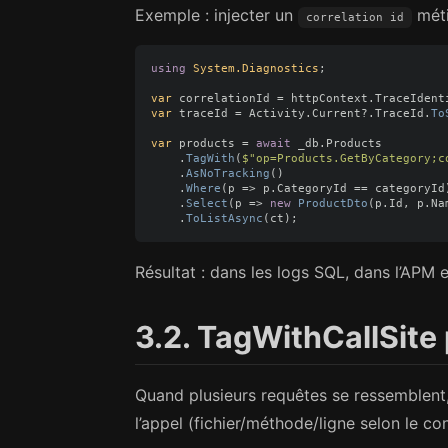
Exemple : injecter un
méti
correlation id
using
System.Diagnostics
;
var
correlationId
=
httpContext
.
TraceIdent
var
traceId
=
Activity
.
Current
?.
TraceId
.
To
var
products
=
await
_db
.
Products
.
TagWith
(
$"op=Products.GetByCategory;c
.
AsNoTracking
()
.
Where
(
p
=>
p
.
CategoryId
==
categoryId
.
Select
(
p
=>
new
ProductDto
(
p
.
Id
,
p
.
Na
.
ToListAsync
(
ct
);
Résultat : dans les logs SQL, dans l’APM 
3.2. TagWithCallSite 
Quand plusieurs requêtes se ressemblent
l’appel (fichier/méthode/ligne selon le co