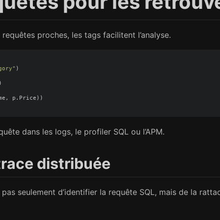
quêtes pour les retrouv
equêtes proches, les tags facilitent l’analyse.
gory"
)
)
me
,
p
.
Price
))
quête dans les logs, le profiler SQL ou l’APM.
 trace distribuée
t pas seulement d’identifier la requête SQL, mais de la ratta