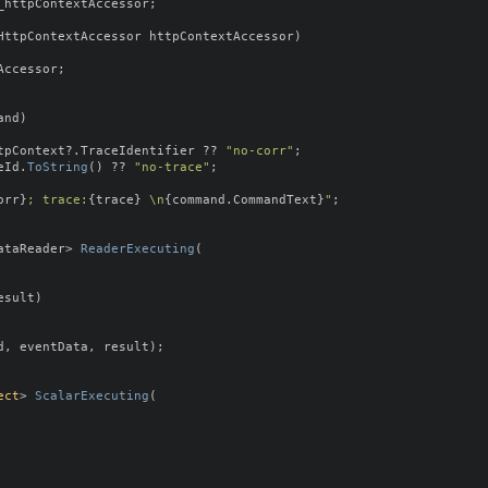
_httpContextAccessor
;
HttpContextAccessor
httpContextAccessor
)
Accessor
;
and
)
tpContext
?.
TraceIdentifier
??
"no-corr"
;
eId
.
ToString
()
??
"no-trace"
;
orr
}
; trace:
{
trace
}
 \n
{
command
.
CommandText
}
"
;
ataReader
>
ReaderExecuting
(
esult
)
d
,
eventData
,
result
);
ect
>
ScalarExecuting
(