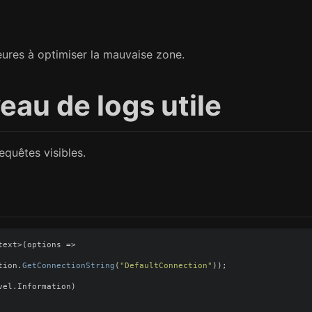
eures à optimiser la mauvaise zone.
veau de logs utile
equêtes visibles.
text
>(
options
=>
tion
.
GetConnectionString
(
"DefaultConnection"
));
vel
.
Information
)