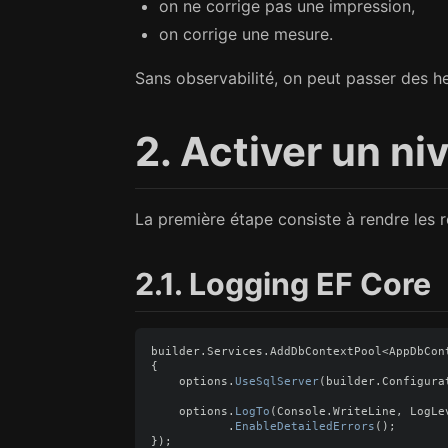
on ne corrige pas une impression,
on corrige une mesure.
Sans observabilité, on peut passer des h
2. Activer un ni
La première étape consiste à rendre les r
2.1. Logging EF Core
builder
.
Services
.
AddDbContextPool
<
AppDbCon
{
options
.
UseSqlServer
(
builder
.
Configura
options
.
LogTo
(
Console
.
WriteLine
,
LogLe
.
EnableDetailedErrors
();
});